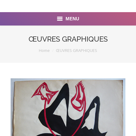
MENU
ACCUEIL
ŒUVRES GRAPHIQUES
BIOGRAPHIE
You are here:
Home
ŒUVRES GRAPHIQUES
BIBLIOGRAPHIE
DÉDICACES
CHOIX DE POÈMES
TEXTES
PROPOS MOSAÏQUÉ
ŒUVRES GRAPHIQUES